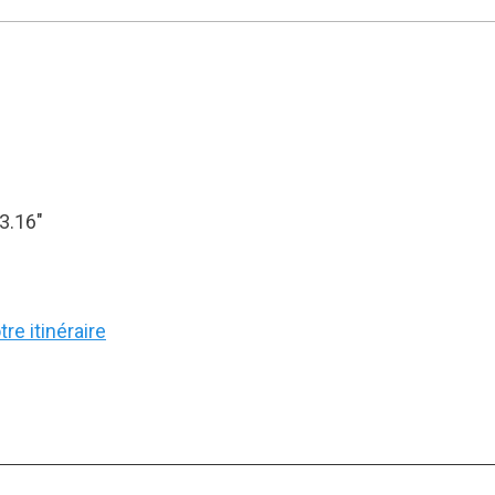
23.16″
re itinéraire